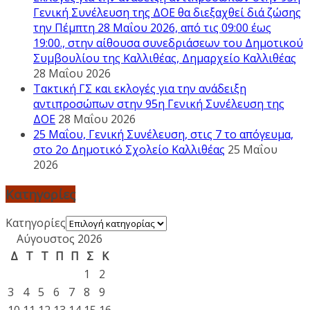
Γενική Συνέλευση της ΔΟΕ θα διεξαχθεί διά ζώσης
την Πέμπτη 28 Μαΐου 2026, από τις 09:00 έως
19:00., στην αίθουσα συνεδριάσεων του Δημοτικού
Συμβουλίου της Καλλιθέας, Δημαρχείο Καλλιθέας
28 Μαΐου 2026
Τακτική ΓΣ και εκλογές για την ανάδειξη
αντιπροσώπων στην 95η Γενική Συνέλευση της
ΔΟΕ
28 Μαΐου 2026
25 Μαΐου, Γενική Συνέλευση, στις 7 το απόγευμα,
στο 2ο Δημοτικό Σχολείο Καλλιθέας
25 Μαΐου
2026
Kατηγορίες
Kατηγορίες
Αύγουστος 2026
Δ
Τ
Τ
Π
Π
Σ
Κ
1
2
3
4
5
6
7
8
9