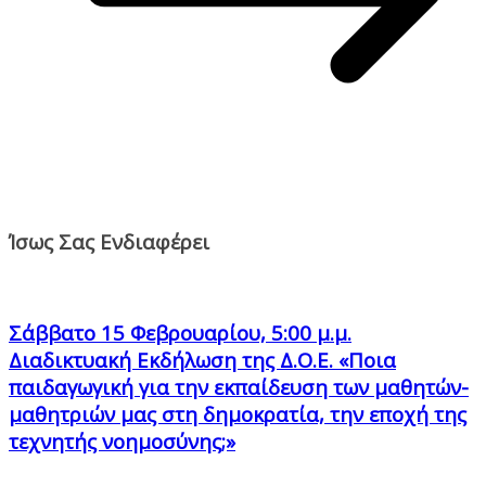
Ίσως Σας Ενδιαφέρει
Σάββατο 15 Φεβρουαρίου, 5:00 μ.μ.
Διαδικτυακή Εκδήλωση της Δ.Ο.Ε. «Ποια
παιδαγωγική για την εκπαίδευση των μαθητών-
μαθητριών μας στη δημοκρατία, την εποχή της
τεχνητής νοημοσύνης;»