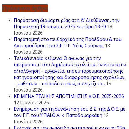
Πρόσφατα άρθρα
Παράσταση διαμαρτυρίας στη Δ’ Διεύθυνση, την
Παρασκευή 19 Ιουνίου 2026 και ώρα 13:30
18
Ιουνίου 2026
Παραπομπή στο πειθαρχικό της Προέδρου & του
Αντιπροέδρου του Σ.Ε.Π.Ε. Νέας Σμύρνης
18
Ιουνίου 2026
Τελικά ενιαία κείμενα. Ο αγώνας για την
υπεράσπιση του Δημόσιου σχολείου, ενάντια στην
αξιολόγηση – εργαλείο, της εμπορευματοποίησης,
κατηγοριοποίησης και διαφοροποίησης σχολείων
– μαθητών – εκπαιδευτικών, συνεχίζεται.
15
Ιουνίου 2026
ΚΕΙΜΕΝΑ ΤΕΛΙΚΗΣ ΑΠΟΤΙΜΗΣΗΣ Δ.Ο.Ε. 2025-2026
12 Ιουνίου 2026
Ενημέρωση για τη συνάντηση του Δ.Σ. της Δ.Ο.Ε. με
τον Γ.Γ. του Υ.ΠΑΙ.Θ.Α. κ. Παπαδομαρκάκη
12
Ιουνίου 2026
Εκλογές για την ανάδειξη αντιπροσώπων στην 95η