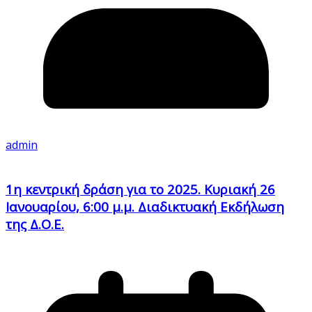
admin
1η κεντρική δράση για το 2025. Κυριακή 26
Ιανουαρίου, 6:00 μ.μ. Διαδικτυακή Εκδήλωση
της Δ.Ο.Ε.