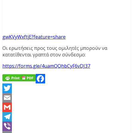
gwKVyWxftjE?feature=share
Οι ερωτήσεις προς τους ομιλητές μπορούν να
κατατίθενται γραπτά στον σύνδεσμο:
https://forms.gle/
4uamQQhbCyF6vDJ37
Facebook
Twitter
Email
Gmail
Telegram