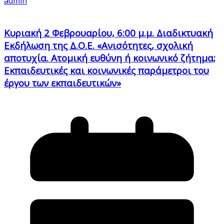
admin
Κυριακή 2 Φεβρουαρίου, 6:00 μ.μ. Διαδικτυακή
Εκδήλωση της Δ.Ο.Ε. «Ανισότητες, σχολική
αποτυχία. Ατομική ευθύνη ή κοινωνικό ζήτημα;
Εκπαιδευτικές και κοινωνικές παράμετροι του
έργου των εκπαιδευτικών»